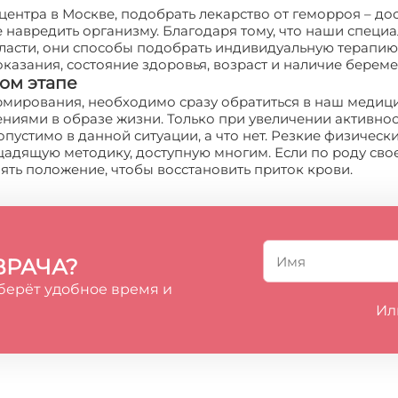
ентра в Москве, подобрать лекарство от геморроя – дос
е навредить организму. Благодаря тому, что наши спе
ласти, они способы подобрать индивидуальную терапию,
казания, состояние здоровья, возраст и наличие берем
ом этапе
мирования, необходимо сразу обратиться в наш медиц
ниями в образе жизни. Только при увеличении активно
опустимо в данной ситуации, а что нет. Резкие физичес
щадящую методику, доступную многим. Если по роду свое
нять положение, чтобы восстановить приток крови.
ВРАЧА?
берёт удобное время и
Ил