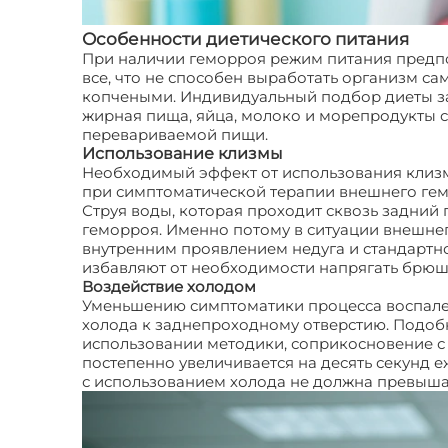
Особенности диетического питания
При наличии геморроя режим питания предпо
все, что не способен выработать организм с
копчеными. Индивидуальный подбор диеты за
жирная пища, яйца, молоко и морепродукты сп
перевариваемой пищи.
Использование клизмы
Необходимый эффект от использования клиз
при симптоматической терапии внешнего гем
Струя воды, которая проходит сквозь задний
геморроя. Именно потому в ситуации внешнег
внутренним проявлением недуга и стандартно
избавляют от необходимости напрягать бр
Воздействие холодом
Уменьшению симптоматики процесса воспале
холода к заднепроходному отверстию. Подоб
использовании методики, соприкосновение с
постепенно увеличивается на десять секунд е
с использованием холода не должна превыша