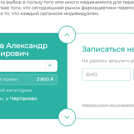
ать выбор в пользу того или иного медикамента для тер
вие того, что сегодняшний рынок фармацевтики переп
 то, что каждый организм индивидуален.
в Александр
Записаться н
ирович
Не удалось загрузить 
+1
й приём
3 800 ₽
й категории
м: в
Чертаново
Нажимая кнопку, вы соглашает