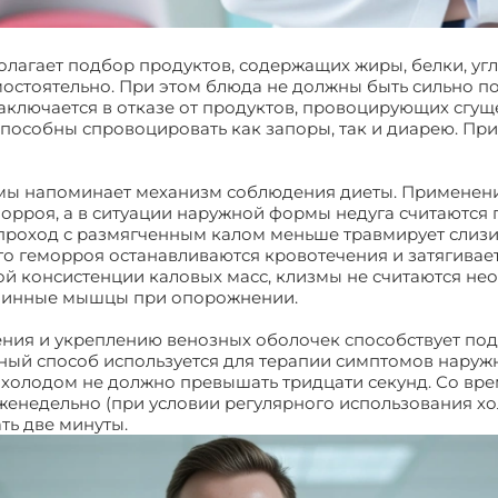
лагает подбор продуктов, содержащих жиры, белки, угл
амостоятельно. При этом блюда не должны быть сильно 
ключается в отказе от продуктов, провоцирующих сгущ
особны спровоцировать как запоры, так и диарею. При 
мы напоминает механизм соблюдения диеты. Применен
орроя, а в ситуации наружной формы недуга считаютс
 проход с размягченным калом меньше травмирует слиз
о геморроя останавливаются кровотечения и затягиваетс
й консистенции каловых масс, клизмы не считаются не
юшинные мышцы при опорожнении.
ния и укреплению венозных оболочек способствует по
ный способ используется для терапии симптомов наруж
 холодом не должно превышать тридцати секунд. Со вр
женедельно (при условии регулярного использования хол
ть две минуты.
Лекарство от геморроя