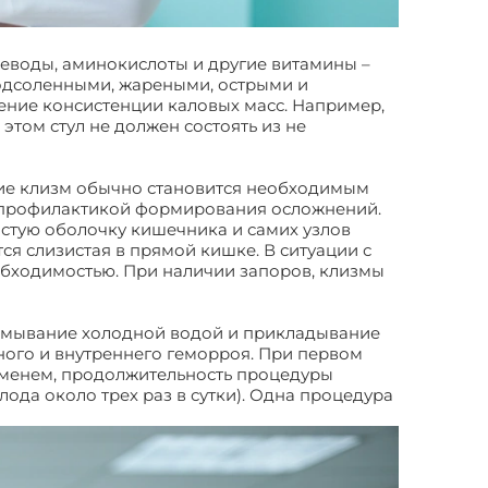
еводы, аминокислоты и другие витамины –
подсоленными, жареными, острыми и
ение консистенции каловых масс. Например,
этом стул не должен состоять из не
ие клизм обычно становится необходимым
я профилактикой формирования осложнений.
истую оболочку кишечника и самих узлов
я слизистая в прямой кишке. В ситуации с
обходимостью. При наличии запоров, клизмы
дмывание холодной водой и прикладывание
ного и внутреннего геморроя. При первом
еменем, продолжительность процедуры
ода около трех раз в сутки). Одна процедура