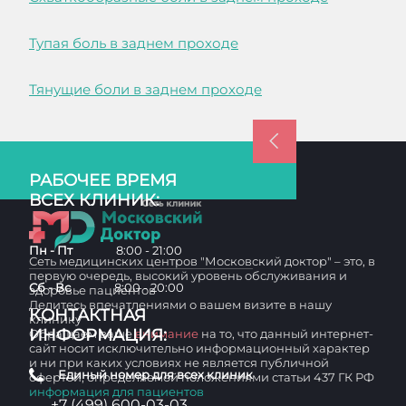
Тупая боль в заднем проходе
Тянущие боли в заднем проходе
РАБОЧЕЕ ВРЕМЯ
ВСЕХ КЛИНИК:
Пн - Пт
8:00 - 21:00
Сеть медицинских центров "Московский доктор" – это, в
первую очередь, высокий уровень обслуживания и
Сб - Вс
8:00 - 20:00
здоровье пациентов
Делитесь впечатлениями о вашем визите в нашу
КОНТАКТНАЯ
клинику
ИНФОРМАЦИЯ:
Обращаем ваше
внимание
на то, что данный интернет-
сайт носит исключительно информационный характер
и ни при каких условиях не является публичной
Единый номер для всех клиник
офертой, определяемой положениями статьи 437 ГК РФ
информация для пациентов
+7 (499) 600-03-03