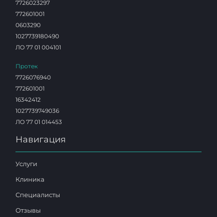
7726023297
772601001
0603290
1027739180490
ЛО 77 01 004101
Протек
7726076940
772601001
16342412
1027739749036
ЛО 77 01 014453
Навигация
Услуги
Клиника
Специалисты
Отзывы