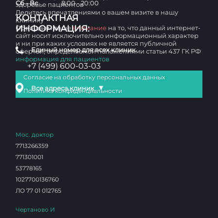
Сб - Вс
8:00 - 20:00
здоровье пациентов
Делитесь впечатлениями о вашем визите в нашу
КОНТАКТНАЯ
клинику
ИНФОРМАЦИЯ:
Обращаем ваше
внимание
на то, что данный интернет-
сайт носит исключительно информационный характер
и ни при каких условиях не является публичной
Единый номер для всех клиник
офертой, определяемой положениями статьи 437 ГК РФ
информация для пациентов
+7 (499) 600-03-03
Согласие на обработку персональных данных
▼
Все адреса клиник
Политика конфиденциальности
Мос. доктор
7713266359
771301001
53778165
1027700136760
ЛО 77 01 012765
Чертаново И