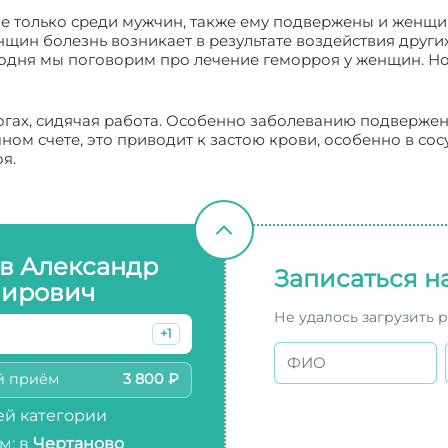
не только среди мужчин, также ему подвержены и женщи
енщин болезнь возникает в результате воздействия други
сегодня мы поговорим про лечение геморроя у женщин. Н
огах, сидячая работа. Особенно заболеванию подверже
ном счете, это приводит к застою крови, особенно в сос
я.
в Александр
Записаться н
ирович
Не удалось загрузить 
+1
й приём
3 800 ₽
й категории
м: в
Чертаново