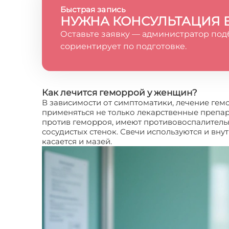
Быстрая запись
НУЖНА КОНСУЛЬТАЦИЯ 
Оставьте заявку — администратор под
сориентирует по подготовке.
Как лечится геморрой у женщин?
В зависимости от симптоматики, лечение гем
применяться не только лекарственные препар
против геморроя, имеют противовоспалитель
сосудистых стенок. Свечи используются и внут
касается и мазей.