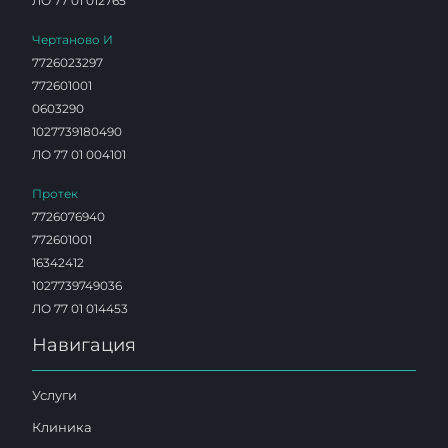
ЛО 77 01 012765
Чертаново И
7726023297
772601001
0603290
1027739180490
ЛО 77 01 004101
Протек
7726076940
772601001
16342412
1027739749036
ЛО 77 01 014453
Навигация
Услуги
Клиника