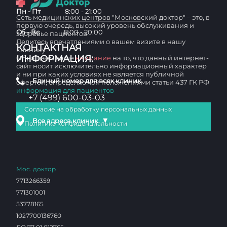
Пн - Пт
8:00 - 21:00
Сеть медицинских центров "Московский доктор" – это, в
первую очередь, высокий уровень обслуживания и
Сб - Вс
8:00 - 20:00
здоровье пациентов
Делитесь впечатлениями о вашем визите в нашу
КОНТАКТНАЯ
клинику
ИНФОРМАЦИЯ:
Обращаем ваше
внимание
на то, что данный интернет-
сайт носит исключительно информационный характер
и ни при каких условиях не является публичной
Единый номер для всех клиник
офертой, определяемой положениями статьи 437 ГК РФ
информация для пациентов
+7 (499) 600-03-03
Согласие на обработку персональных данных
▼
Все адреса клиник
Политика конфиденциальности
Мос. доктор
7713266359
771301001
53778165
1027700136760