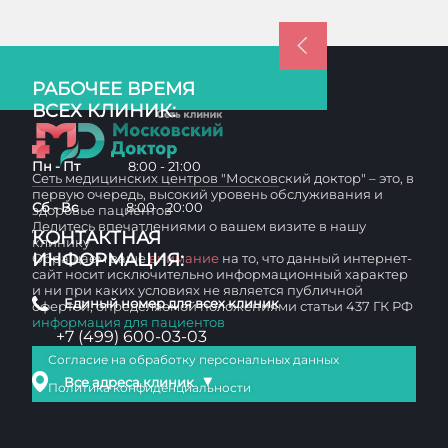
РАБОЧЕЕ ВРЕМЯ
ВСЕХ КЛИНИК:
Пн - Пт
8:00 - 21:00
Сеть медицинских центров "Московский доктор" – это, в
первую очередь, высокий уровень обслуживания и
Сб - Вс
8:00 - 20:00
здоровье пациентов
Делитесь впечатлениями о вашем визите в нашу
КОНТАКТНАЯ
клинику
ИНФОРМАЦИЯ:
Обращаем ваше
внимание
на то, что данный интернет-
сайт носит исключительно информационный характер
и ни при каких условиях не является публичной
Единый номер для всех клиник
офертой, определяемой положениями статьи 437 ГК РФ
информация для пациентов
+7 (499) 600-03-03
Согласие на обработку персональных данных
▼
Все адреса клиник
Политика конфиденциальности