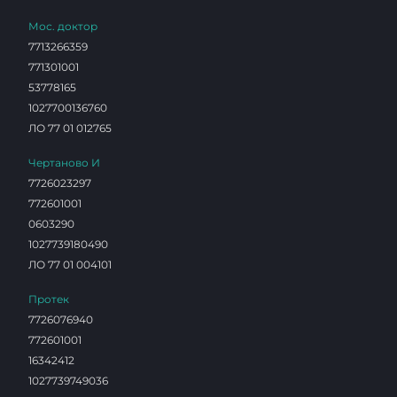
Мос. доктор
7713266359
771301001
53778165
1027700136760
ЛО 77 01 012765
Чертаново И
7726023297
772601001
0603290
1027739180490
ЛО 77 01 004101
Протек
7726076940
772601001
16342412
1027739749036