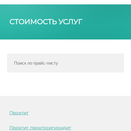
СТОИМОСТЬ УСЛУГ
Проктит
Проктит, проктосигмоидит