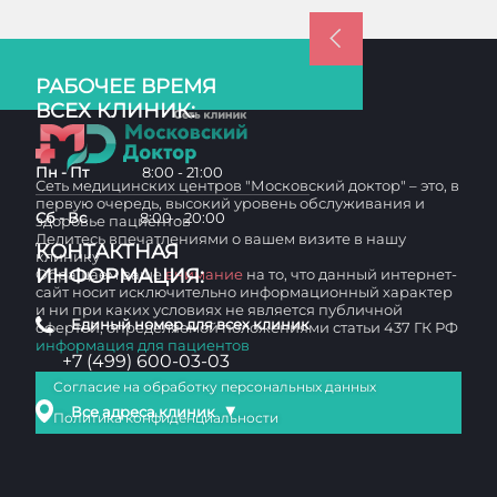
РАБОЧЕЕ ВРЕМЯ
ВСЕХ КЛИНИК:
Пн - Пт
8:00 - 21:00
Сеть медицинских центров "Московский доктор" – это, в
первую очередь, высокий уровень обслуживания и
Сб - Вс
8:00 - 20:00
здоровье пациентов
Делитесь впечатлениями о вашем визите в нашу
КОНТАКТНАЯ
клинику
ИНФОРМАЦИЯ:
Обращаем ваше
внимание
на то, что данный интернет-
сайт носит исключительно информационный характер
и ни при каких условиях не является публичной
Единый номер для всех клиник
офертой, определяемой положениями статьи 437 ГК РФ
информация для пациентов
+7 (499) 600-03-03
Согласие на обработку персональных данных
▼
Все адреса клиник
Политика конфиденциальности