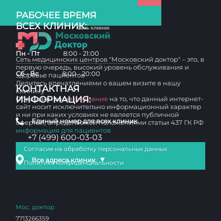
РАБОЧЕЕ ВРЕМЯ
ВСЕХ КЛИНИК:
Пн - Пт
8:00 - 21:00
Сеть медицинских центров "Московский доктор" – это, в
первую очередь, высокий уровень обслуживания и
Сб - Вс
8:00 - 20:00
здоровье пациентов
Делитесь впечатлениями о вашем визите в нашу
КОНТАКТНАЯ
клинику
ИНФОРМАЦИЯ:
Обращаем ваше
внимание
на то, что данный интернет-
сайт носит исключительно информационный характер
и ни при каких условиях не является публичной
Единый номер для всех клиник
офертой, определяемой положениями статьи 437 ГК РФ
информация для пациентов
+7 (499) 600-03-03
Согласие на обработку персональных данных
▼
Все адреса клиник
Политика конфиденциальности
Мос. доктор
7713266359