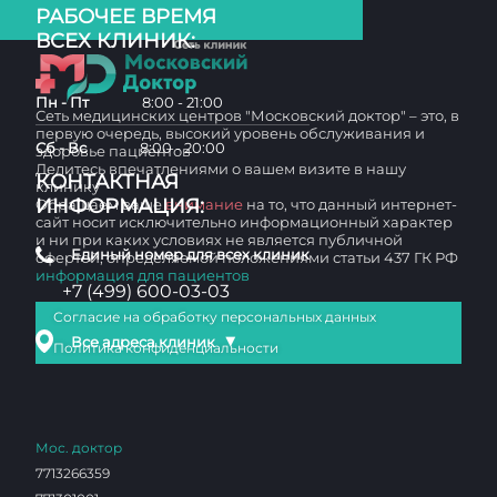
РАБОЧЕЕ ВРЕМЯ
ВСЕХ КЛИНИК:
Пн - Пт
8:00 - 21:00
Сеть медицинских центров "Московский доктор" – это, в
первую очередь, высокий уровень обслуживания и
Сб - Вс
8:00 - 20:00
здоровье пациентов
Делитесь впечатлениями о вашем визите в нашу
КОНТАКТНАЯ
клинику
ИНФОРМАЦИЯ:
Обращаем ваше
внимание
на то, что данный интернет-
сайт носит исключительно информационный характер
и ни при каких условиях не является публичной
Единый номер для всех клиник
офертой, определяемой положениями статьи 437 ГК РФ
информация для пациентов
+7 (499) 600-03-03
Согласие на обработку персональных данных
▼
Все адреса клиник
Политика конфиденциальности
Мос. доктор
7713266359