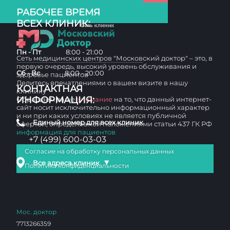
РАБОЧЕЕ ВРЕМЯ
ВСЕХ КЛИНИК:
Пн - Пт
8:00 - 21:00
Сеть медицинских центров "Московский доктор" – это, в
первую очередь, высокий уровень обслуживания и
Сб - Вс
8:00 - 20:00
здоровье пациентов
Делитесь впечатлениями о вашем визите в нашу
КОНТАКТНАЯ
клинику
ИНФОРМАЦИЯ:
Обращаем ваше
внимание
на то, что данный интернет-
сайт носит исключительно информационный характер
и ни при каких условиях не является публичной
Единый номер для всех клиник
офертой, определяемой положениями статьи 437 ГК РФ
информация для пациентов
+7 (499) 600-03-03
Согласие на обработку персональных данных
▼
Все адреса клиник
Политика конфиденциальности
Мос. доктор
7713266359