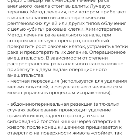
Среди стандартных методов лечения рака
анального канала стоит выделить: Лучевую
терапию. Метод лечения, при котором прибегают
к использованию высокоэнергетических
рентгеновских лучей или других типов облучения
с целью «убить» раковые клетки. Химиотерапия.
Метод лечения рака анального канала, при
котором используют препарат, способный
прекратить рост раковых клеток, устранить клетки
рака и предотвратить их деление. Операционное
вмешательство. В зависимости от степени
распространения рака анального канала можно
прибегнуть к двум видам операционного
вмешательства:
- местная пересекция (используется для удаления
мелких опухолей, в результате чего человек сам
может управлять процессом испражнения);
- абдоминоперинеальная резекция (в тяжелых
случаях заболевания происходит удаление
прямой кишки, заднего прохода и части
сигмовидной толстой кишки через отверстие в
животе; после конец кишечника пришивается к
отверстию на поверхности живота «стойме», так