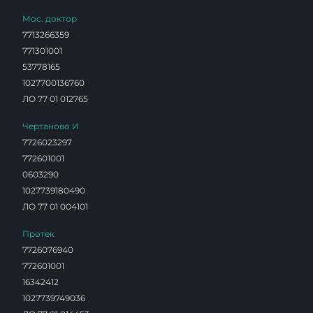
Мос. доктор
7713266359
771301001
53778165
1027700136760
ЛО 77 01 012765
Чертаново И
7726023297
772601001
0603290
1027739180490
ЛО 77 01 004101
Протек
7726076940
772601001
16342412
1027739749036