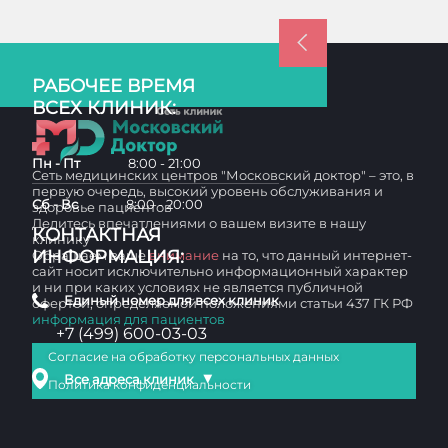
РАБОЧЕЕ ВРЕМЯ
ВСЕХ КЛИНИК:
Пн - Пт
8:00 - 21:00
Сеть медицинских центров "Московский доктор" – это, в
первую очередь, высокий уровень обслуживания и
Сб - Вс
8:00 - 20:00
здоровье пациентов
Делитесь впечатлениями о вашем визите в нашу
КОНТАКТНАЯ
клинику
ИНФОРМАЦИЯ:
Обращаем ваше
внимание
на то, что данный интернет-
сайт носит исключительно информационный характер
и ни при каких условиях не является публичной
Единый номер для всех клиник
офертой, определяемой положениями статьи 437 ГК РФ
информация для пациентов
+7 (499) 600-03-03
Согласие на обработку персональных данных
▼
Все адреса клиник
Политика конфиденциальности