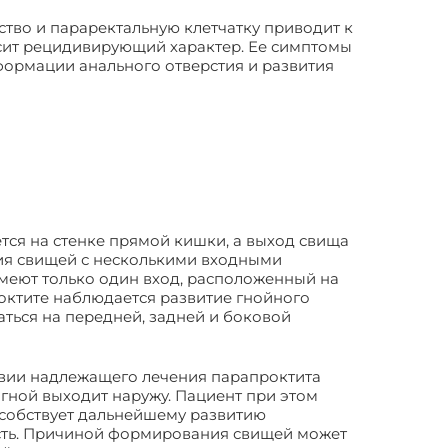
тво и параректальную клетчатку приводит к
сит рецидивирующий характер. Ее симптомы
формации анального отверстия и развития
ется на стенке прямой кишки, а выход свища
ия свищей с несколькими входными
имеют только один вход, расположенный на
октите наблюдается развитие гнойного
ться на передней, задней и боковой
ствии надлежащего лечения парапроктита
гной выходит наружу. Пациент при этом
пособствует дальнейшему развитию
ость. Причиной формирования свищей может