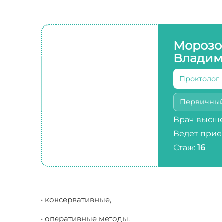
Морозо
Владим
Проктолог
Первичны
Врач высше
Ведет прие
Стаж:
16
• консервативные,
• оперативные методы.