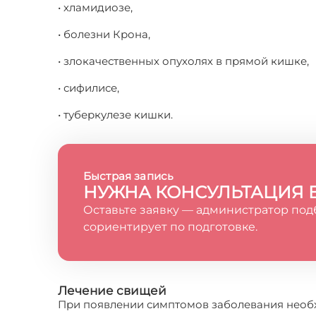
• хламидиозе,
• болезни Крона,
• злокачественных опухолях в прямой кишке,
• сифилисе,
• туберкулезе кишки.
Быстрая запись
НУЖНА КОНСУЛЬТАЦИЯ 
Оставьте заявку — администратор под
сориентирует по подготовке.
Лечение свищей
При появлении симптомов заболевания необх