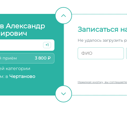
в Александр
Записаться н
ирович
Не удалось загрузить 
+1
й приём
3 800 ₽
й категории
м: в
Чертаново
Нажимая кнопку, вы соглашает