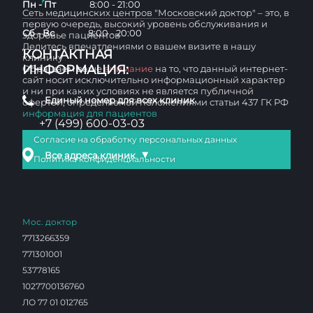
Пн - Пт
8:00 - 21:00
Сеть медицинских центров "Московский доктор" – это, в
первую очередь, высокий уровень обслуживания и
Сб - Вс
8:00 - 20:00
здоровье пациентов
Делитесь впечатлениями о вашем визите в нашу
КОНТАКТНАЯ
клинику
ИНФОРМАЦИЯ:
Обращаем ваше
внимание
на то, что данный интернет-
сайт носит исключительно информационный характер
и ни при каких условиях не является публичной
Единый номер для всех клиник
офертой, определяемой положениями статьи 437 ГК РФ
информация для пациентов
+7 (499) 600-03-03
Согласие на обработку персональных данных
▼
Все адреса клиник
Политика конфиденциальности
Мос. доктор
7713266359
771301001
53778165
1027700136760
ЛО 77 01 012765