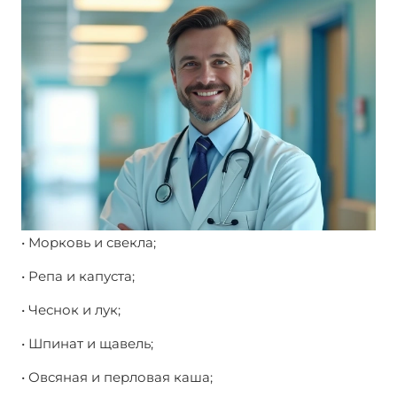
• Морковь и свекла;
• Репа и капуста;
• Чеснок и лук;
• Шпинат и щавель;
• Овсяная и перловая каша;