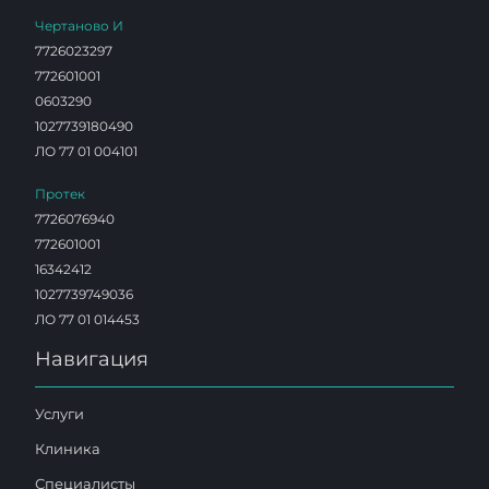
Чертаново И
7726023297
772601001
0603290
1027739180490
ЛО 77 01 004101
Протек
7726076940
772601001
16342412
1027739749036
ЛО 77 01 014453
Навигация
Услуги
Клиника
Специалисты