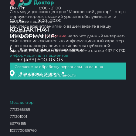
Пн - Пт
8:00 - 21:00
Сеть медицинских центров "Московский доктор" – это, в
первую очередь, высокий уровень обслуживания и
Сб - Вс
8:00 - 20:00
здоровье пациентов
Делитесь впечатлениями о вашем визите в нашу
КОНТАКТНАЯ
клинику
ИНФОРМАЦИЯ:
Обращаем ваше
внимание
на то, что данный интернет-
сайт носит исключительно информационный характер
и ни при каких условиях не является публичной
Единый номер для всех клиник
офертой, определяемой положениями статьи 437 ГК РФ
информация для пациентов
+7 (499) 600-03-03
Согласие на обработку персональных данных
▼
Все адреса клиник
Политика конфиденциальности
Мос. доктор
7713266359
771301001
53778165
1027700136760