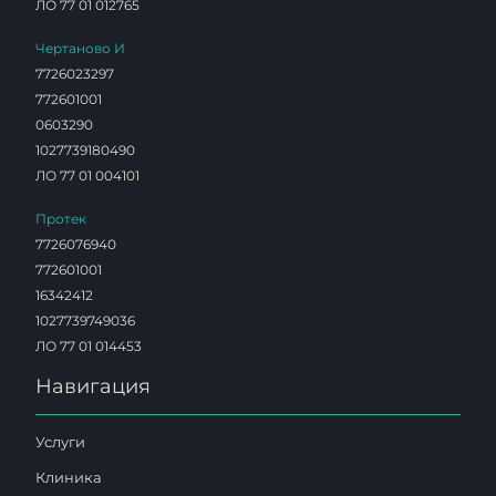
ЛО 77 01 012765
Чертаново И
7726023297
772601001
0603290
1027739180490
ЛО 77 01 004101
Протек
7726076940
772601001
16342412
1027739749036
ЛО 77 01 014453
Навигация
Услуги
Клиника