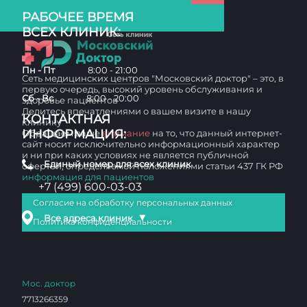
РАБОЧЕЕ ВРЕМЯ
ВСЕХ КЛИНИК:
Пн - Пт
8:00 - 21:00
Сеть медицинских центров "Московский доктор" – это, в
первую очередь, высокий уровень обслуживания и
Сб - Вс
8:00 - 20:00
здоровье пациентов
Делитесь впечатлениями о вашем визите в нашу
КОНТАКТНАЯ
клинику
ИНФОРМАЦИЯ:
Обращаем ваше
внимание
на то, что данный интернет-
сайт носит исключительно информационный характер
и ни при каких условиях не является публичной
Единый номер для всех клиник
офертой, определяемой положениями статьи 437 ГК РФ
информация для пациентов
+7 (499) 600-03-03
Согласие на обработку персональных данных
▼
Все адреса клиник
Политика конфиденциальности
Мос. доктор
7713266359