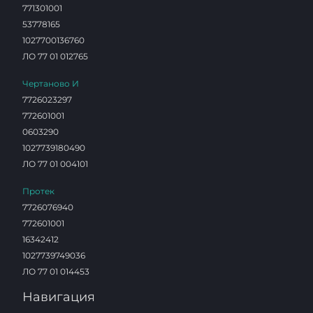
771301001
53778165
1027700136760
ЛО 77 01 012765
Чертаново И
7726023297
772601001
0603290
1027739180490
ЛО 77 01 004101
Протек
7726076940
772601001
16342412
1027739749036
ЛО 77 01 014453
Навигация