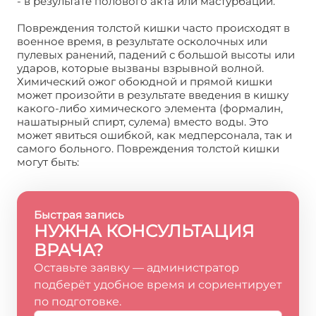
- в результате полового акта или мастурбации.
Повреждения толстой кишки часто происходят в
военное время, в результате осколочных или
пулевых ранений, падений с большой высоты или
ударов, которые вызваны взрывной волной.
Химический ожог обоюдной и прямой кишки
может произойти в результате введения в кишку
какого-либо химического элемента (формалин,
нашатырный спирт, сулема) вместо воды. Это
может явиться ошибкой, как медперсонала, так и
самого больного. Повреждения толстой кишки
могут быть:
Быстрая запись
НУЖНА КОНСУЛЬТАЦИЯ
ВРАЧА?
Оставьте заявку — администратор
подберёт удобное время и сориентирует
по подготовке.