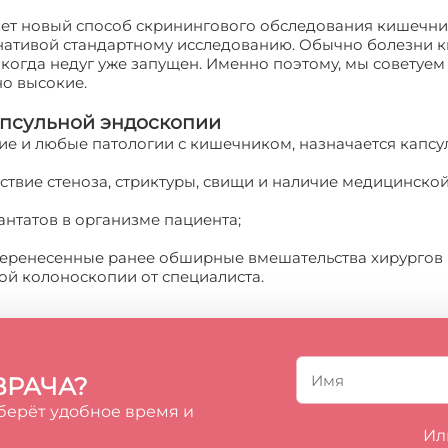
ет новый способ скринингового обследования кишечник
рнативой стандартному исследованию. Обычно болезни 
 когда недуг уже запущен. Именно поэтому, мы советуе
о высокие.
апсульной эндоскопии
ие и любые патологии с кишечником, назначается капс
ствие стеноза, стриктуры, свищи и наличие медицинско
антатов в организме пациента;
 Перенесенные ранее обширные вмешательства хирургов
ой колоноскопии от специалиста.
ВРАЧА?
берёт удобное время и
Ил