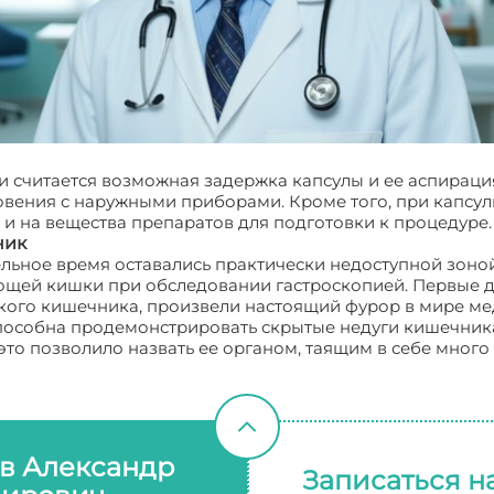
считается возможная задержка капсулы и ее аспирация 
вения с наружными приборами. Кроме того, при капсу
и на вещества препаратов для подготовки к процедуре.
ник
льное время оставались практически недоступной зон
тощей кишки при обследовании гастроскопией. Первые 
кого кишечника, произвели настоящий фурор в мире ме
способна продемонстрировать скрытые недуги кишечника
 это позволило назвать ее органом, таящим в себе мног
в Александр
Записаться н