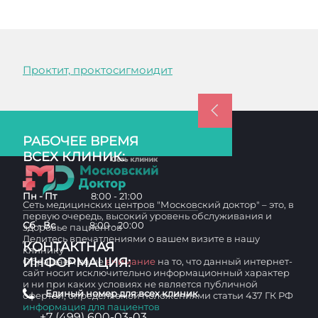
Проктит, проктосигмоидит
РАБОЧЕЕ ВРЕМЯ
ВСЕХ КЛИНИК:
Пн - Пт
8:00 - 21:00
Сеть медицинских центров "Московский доктор" – это, в
первую очередь, высокий уровень обслуживания и
Сб - Вс
8:00 - 20:00
здоровье пациентов
Делитесь впечатлениями о вашем визите в нашу
КОНТАКТНАЯ
клинику
ИНФОРМАЦИЯ:
Обращаем ваше
внимание
на то, что данный интернет-
сайт носит исключительно информационный характер
и ни при каких условиях не является публичной
Единый номер для всех клиник
офертой, определяемой положениями статьи 437 ГК РФ
информация для пациентов
+7 (499) 600-03-03