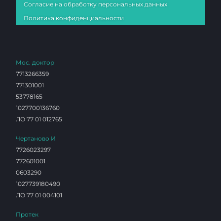
Согласие на обработку персональных данных
Политика конфиденциальности
Мос. доктор
7713266359
771301001
53778165
1027700136760
ЛО 77 01 012765
Чертаново И
7726023297
772601001
0603290
1027739180490
ЛО 77 01 004101
Протек