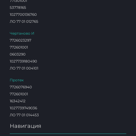
771301001
53778165
1027700136760
ЛО 77 01 012765
Чертаново И
7726023297
772601001
0603290
1027739180490
ЛО 77 01 004101
Протек
7726076940
772601001
16342412
1027739749036
ЛО 77 01 014453
Навигация