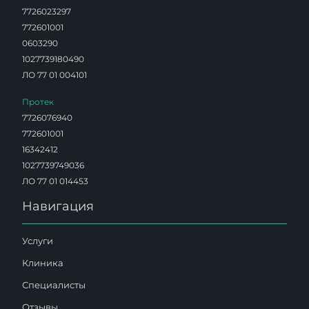
7726023297
772601001
0603290
1027739180490
ЛО 77 01 004101
Протек
7726076940
772601001
16342412
1027739749036
ЛО 77 01 014453
Навигация
Услуги
Клиника
Специалисты
Отзывы